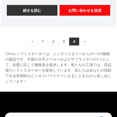
ンピューター技術、最新の制御理論を統合する新しい
スタートアップ機器です。従来のスターデルタスター
続きを読む
お問い合わせを送信
ター、セルフカップリング電圧ドロップスターター、
磁気制御電圧スターターを置き換えるのは、新世代製
品です。そのパフォーマンスは、現在市場で複数のク
ローズドループ制御テクノロジーを採用していないモ
<
1
2
3
4
>
ーターソフトスターター製品のほとんどと比類のない
ものです。
China ソフトスターターは、シンギャクタリーからの1つの種類
の製品です。中国の大手メーカーおよびサプライヤーの1つとし
て、必要に応じて価格表を提供します。私たちの工場では、高品
質のソフトスターターを提供しています。私たちはあなたの信頼
できる長期的なビジネスパートナーになることを心から楽しみに
しています！