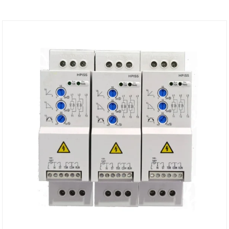
す。最新の集積回路技術と高度なソフトウェア アルゴ
リズムを採用しており、エネルギー メーターの関連国
際 (IEC) 規格と我が国の電力業界規格/T614-2007、
DL/T645-2007 および State Grid シリーズ規格に従っ
て設計および製造されています。