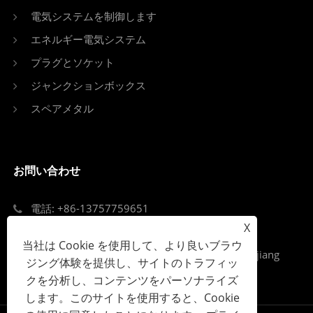
電気システムを制御します
エネルギー電気システム
プラグとソケット
ジャンクションボックス
スペアメタル
お問い合わせ
電話: +86-13757759651
X
Eメール: singi99@singi.com
当社は Cookie を使用して、より良いブラウ
Add: ルーキアオストリート、オウハイ地区、Zejiang
ジング体験を提供し、サイトのトラフィッ
省、Wenzhou市
クを分析し、コンテンツをパーソナライズ
します。このサイトを使用すると、Cookie