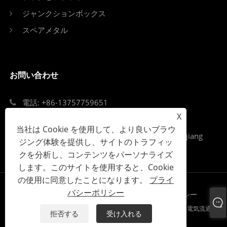
ジャンクションボックス
スペアメタル
お問い合わせ
電話: +86-13757759651
X
Eメール: singi99@singi.com
当社は Cookie を使用して、より良いブラウ
Add: ルーキアオストリート、オウハイ地区、Zejiang
ジング体験を提供し、サイトのトラフィッ
省、Wenzhou市
クを分析し、コンテンツをパーソナライズ
します。このサイトを使用すると、Cookie
の使用に同意したことになります。
プライ
バシーポリシー
Links
Sitemap
RSS
XML
プライバシーポリシー
Copyright©2023 Zhejiang Singi Electrical LLC-回路ブレーカー、電気流通シ
拒否する
受け入れる
ステム、ジャンクションボックス - All Rights Reserved。