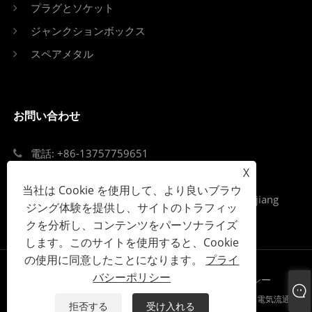
プラグとソケット
ジャンクションボックス
スペアメタル
お問い合わせ
電話: +86-13757759651
X
Eメール: singi99@singi.com
当社は Cookie を使用して、より良いブラウ
Add: ルーキアオストリート、オウハイ地区、Zejiang
ジング体験を提供し、サイトのトラフィッ
省、Wenzhou市
クを分析し、コンテンツをパーソナライズ
します。このサイトを使用すると、Cookie
の使用に同意したことになります。
プライ
バシーポリシー
Links
Sitemap
RSS
XML
プライバシーポリシー
Copyright©2023 Zhejiang Singi Electrical LLC-回路ブレーカー、電気流通シ
拒否する
受け入れる