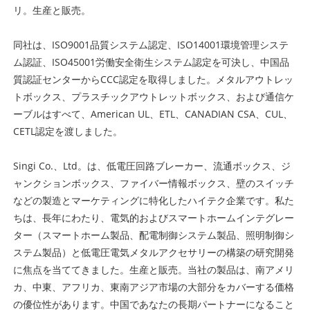
リ。生産と販売。
同社は、ISO9001品質システム認定、ISO14001環境管理システ
ム認証、ISO45001労働安全衛生システム認定を可決し、中国品
質認証センターからCCC認定を取得しました。メタルアウトレッ
トボックス、プラスチックアウトレットボックス、および通信ケ
ーブルはすべて、American UL、ETL、CANADIAN CSA、CUL、
CETL認定を渡しました。
Singi Co.、Ltd。は、低電圧回路ブレーカー、流通ボックス、ジ
ャンクションボックス、ファイバー情報ボックス、壁のスイッチ
などの製造とマーケティングに特化したハイテク企業です。私た
ちは、長年にわたり、電気的およびスマートホームインテグレー
ター（スマートホーム製品、配電制御システム製品、照明制御シ
ステム製品）と低電圧電気メタルアクセサリーの構築の研究開発
に焦点を当ててきました。生産と販売。当社の製品は、南アメリ
カ、中東、アフリカ、東南アジア市場の大部分をカバーする価格
の優位性があります。中国であなたの長期パートナーになること