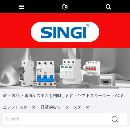
家
>
製品
>
電気システムを制御します
>
ソフトスターター
> ACミ
ニソフトスターター 経済的なモータースターター