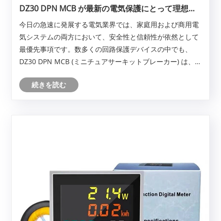
DZ30 DPN MCB が最新の電気保護にとって理想的
な選択肢となる理由は何ですか?
今日の急速に発展する電気業界では、家庭用および商用電
気システムの両方において、安全性と信頼性が依然として
最優先事項です。数多くの回路保護デバイスの中でも、
DZ30 DPN MCB (ミニチュアサーキットブレーカー) は、そ
の精密エンジニアリング、コンパクトな設計、信頼性の高
続きを読む
い性能で際立っています。電気システムのメンテナンスに
深く関わっている者として、私はよく自問します。なぜこ
れほど多くの専門家が DZ30 DPN MCB を推奨するのでし
ょうか?その答えは、優れた製造品質、高度な安全機構、さ
まざまな用途で選ばれる簡単な取り付け機能にあります。