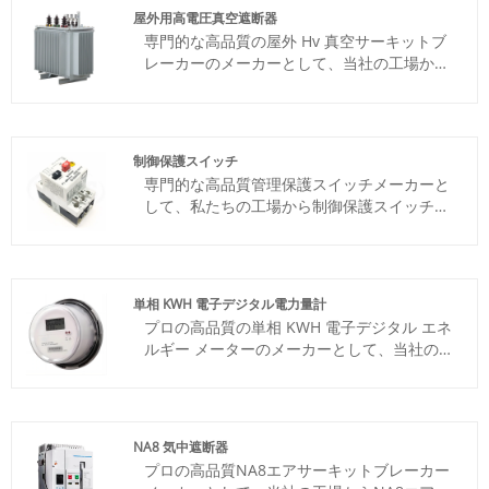
屋外用高電圧真空遮断器
専門的な高品質の屋外 Hv 真空サーキットブ
レーカーのメーカーとして、当社の工場から
屋外 Hv 真空サーキットブレーカーを安心し
て購入できます。そして、私たちはあなたに
最高のアフターサービスとタイムリーな配達
を提供します。プロの屋外Hv真空サーキット
制御保護スイッチ
ブレーカーの製造として、あなたは私たちの
専門的な高品質管理保護スイッチメーカーと
工場から屋外Hv真空サーキットブレーカーを
して、私たちの工場から制御保護スイッチを
安心して購入することができ、最高のアフタ
購入するために安心できます。また、最高の
ーサービスとタイムリーな配達を提供しま
アフターセールサービスとタイムリーな配信
す。シーメンスのスイッチングデバイスと真
を提供します。同様の製品に基づいて、当社
空サーキットブレーカーの包括的な屋外ポー
の特性を組み合わせることで開発されたKCPS
トフォリオは、さまざまな用途や気候条件に
単相 KWH 電子デジタル電力量計
シリーズのデジタル制御および保護スイッチ
合わせて設計されています。型式試験済みの
プロの高品質の単相 KWH 電子デジタル エネ
電気製品です。同様の製品の欠点を克服し、
信頼性、長い電気的寿命と機械的堅牢性によ
ルギー メーターのメーカーとして、当社の工
同様の製品の利点をまとめます。 。完全な機
り、中電圧スマート グリッドの回復力を高め
場から単相 KWH 電子デジタル エネルギー メ
能と信頼性の高いパフォーマンスを備えた低
ながら運用コストを最小限に抑えることがで
ーターを安心して購入できます。そして、最
電圧電気コンポーネントは、複雑さを簡素化
きます。
高のアフターサービスとタイムリーな配達を
するための基本的なコンポーネントを提供し
提供します。CJ Electricは、中国の大規模な
ます...
NA8 気中遮断器
単相KWH電子デジタルエネルギーメーターの
プロの高品質NA8エアサーキットブレーカー
メーカーおよびサプライヤーです。長年にわ