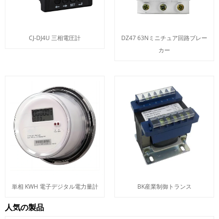
CJ-DJ4U 三相電圧計
DZ47 63Nミニチュア回路ブレー
カー
単相 KWH 電子デジタル電力量計
BK産業制御トランス
人気の製品