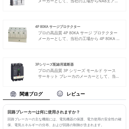
メーカーとして、当社の工場からNA8エアサ
たり、当社はモジュラー電気端子装置に特化
ーキットブレーカーを安心して購入できま
してきており、当社の製品は価格面での優位
す。そして、最高のアフターサービスとタイ
性があり、ヨーロッパおよびアメリカ市場の
ムリーな配達を提供します。 • フレームサイ
ほとんどをカバーしています。私たちは、中
ズ (A): 1600、2500、4000、7500
国におけるお客様の長期的なパートナーとな
4P 80KA サージプロテクター
・遮断容量は2種類：N、H（7500用）
ることを楽しみにしています。
プロの高品質 4P 80KA サージ プロテクター
• 定格電圧うえ（VAC）：380/400/415、690
メーカーとして、当社の工場から 4P 80KA サ
• 極数: 3 極または 4 極
ージ プロテクターを安心してご購入いただけ
・取付方式：引出型または固定型
ます。そして、最高のアフターサービスとタ
• 接続モード: 水平接続、垂直接続、混合接続
イムリーな配達を提供します。4P 80KA サー
ジプロテクター (サージプロテクター) は、電
3Pシリーズ配線用遮断器
気システムおよび電子機器用の保護装置であ
プロの高品質 3P シリーズ モールド ケース
り、その主な機能は、電力システム内の電圧
サーキット ブレーカのメーカーとして、当社
サージ、過電圧、電流サージが機器に損傷を
の工場から 3P シリーズ モールド ケース サ
与えるのを防ぐことです。
ーキット ブレーカを安心して購入できます。
そして、最高のアフターサービスとタイムリ
関連ブログ
レビュー
ーな納品を提供します。産業用制御パネルの
分岐およびフィーダ回路保護を提供するよう
に設計されたこの 3P シリーズ モールド ケー
回路ブレーカーは何に使用されますか？
ス サーキット ブレーカは、導体の過負荷や
回路ブレーカーの主な機能には、電気機器の保護、電力使用の安全性の確
モーターなどの接続機器の短絡に対する保護
保、電気エネルギーの分布、および回路の制御が含まれます。 ‌
を提供します。これらは、UL 508 コントロ