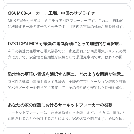
ール パネルへの取り付けに関して UL リスト
に登録されています。標準的な回路ブレーカ
6KA MCB-メーカー、工場、中国のサプライヤー
ーや他の同等のデバイスと比べてサイズが小
MCBの完全な形式は、ミニチュア回路ブレーカーです。これは、自動的
さいため、パネルのスペースが節約されま
に機能する一種の電子スイッチです。回路内の電流の極端な量を識別する
す。 4 つのフレーム サイズとすべての標準ア
ことにより、回路内で発生する問題を検出できます。
クセサリが利用可能です。
DZ30 DPN MCB が最新の電気保護にとって理想的な選択肢となる理由は何ですか?
今日の急速に発展する電気業界では、家庭用および商用電気システムの両
方において、安全性と信頼性が依然として最優先事項です。数多くの回路
保護デバイスの中でも、DZ30 DPN MCB (ミニチュアサーキットブレーカ
ー) は、その精密エンジニアリング、コンパクトな設計、信頼性の高い性
防水性の薄暗い電源を選択する際に、どのような問題が注意すべきですか？
能で際立っています。電気システムのメンテナンスに深く関わっている者
として、私はよく自問します。なぜこれほど多くの専門家が DZ30 DPN
防水性の薄暗い電源を購入する場合、実際のアプリケーション環境と技術
MCB を推奨するのでしょうか?その答えは、優れた製造品質、高度な安全
的パラメーターを包括的に考慮して、その長期的な安定した動作を確保す
機構、さまざまな用途で選ばれる簡単な取り付け機能にあります。
る必要があります。
あなたの家の保護におけるサーキットブレーカーの役割
サーキットブレーカーは、家を過負荷から保護します。 さらに、電流が
遮断されることを保証することにより、家の火災を防ぎます。過負荷回路
ブレーカーにより、ワイヤが処理できるよりも多くの電流が流れるように
なります。これにより、接続されているアプライアンスが損傷する可能性