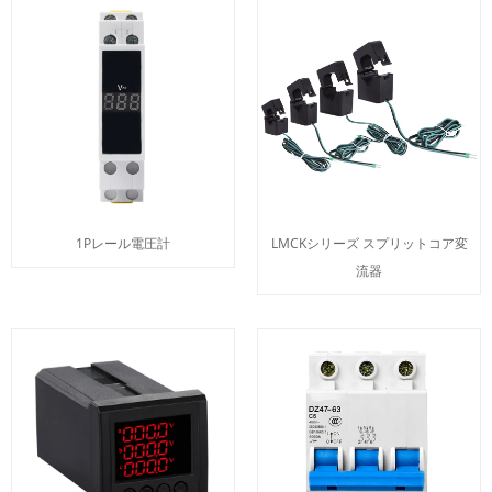
1Pレール電圧計
LMCKシリーズ スプリットコア変
流器