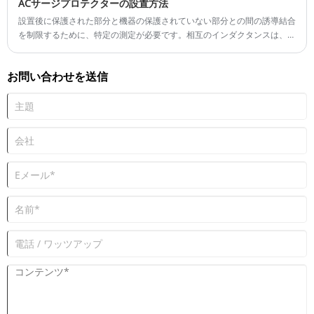
ACサージプロテクターの設置方法
があり、それを過熱する可能性があります。
設置後に保護された部分と機器の保護されていない部分との間の誘導結合
を制限するために、特定の測定が必要です。相互のインダクタンスは、誘
導源と犠牲回路の分離、ループ角の選択、閉ループ領域の制限によって減
少させることができます。
お問い合わせを送信