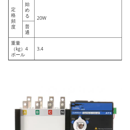
始
定
め
格
る
20W
頻
普
度
通
重量
（kg）4
3.4
ポール