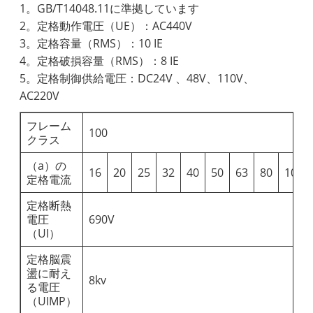
1。GB/T14048.11に準拠しています
2。定格動作電圧（UE）：AC440V
3。定格容量（RMS）：10 IE
4。定格破損容量（RMS）：8 IE
5。定格制御供給電圧：DC24V 、48V、110V、
AC220V
フレーム
100
クラス
（a）の
16
20
25
32
40
50
63
80
100
定格電流
定格断熱
電圧
690V
（UI）
定格脳震
盪に耐え
8kv
る電圧
（UIMP）