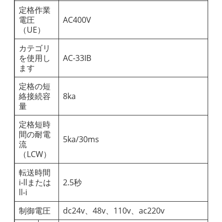
定格作業
電圧
AC400V
（UE）
カテゴリ
を使用し
AC-33IB
ます
定格の短
絡接続容
8ka
量
定格短時
間の耐電
5ka/30ms
流
（LCW）
転送時間
i-llまたは
2.5秒
ll-i
制御電圧
dc24v、48v、110v、ac220v