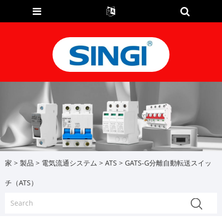
家
>
製品
>
電気流通システム
>
ATS
> GATS-G分離自動転送スイッ
チ（ATS）