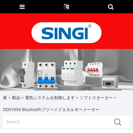
家
>
製品
>
電気システムを制御します
>
ソフトスターター
>
DDSY958 Bluetoothプリペイドエネルギーメーター