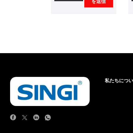
を送信
提供します。リリーク保護
プラグは、回想的なACタイ
プリーク保護プラグに、ア
クション関数とライン電圧
を提供します。定格漏れ電
流は10mAで、致命的な危
険の個人的な電気ショック
を保護します（同時に2つ
の極に触れるリスクを保護
することはできません）。
電気給湯器、ガス給湯器、
私たちにつ
太陽熱温水器、冷蔵庫、洗
濯機、電気ケトル、電子レ
ンジ、ヘアドライヤー、電
気鉄、電気芝刈り機、電気
水ポンプハンドヘルド電力
工具などの電気漏れ保護に
適したプラグが適していま