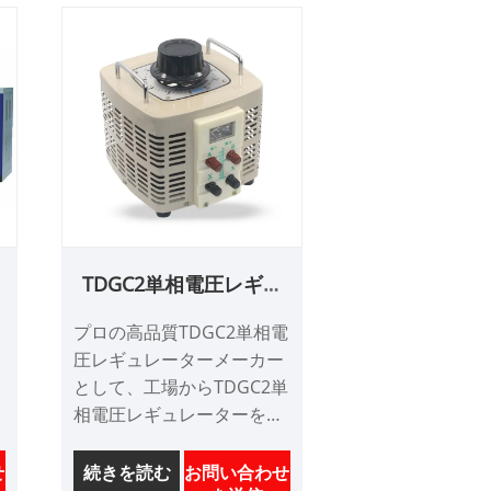
安
TDGC2単相電圧レギュ
レータ
プロの高品質TDGC2単相電
圧レギュレーターメーカー
として、工場からTDGC2単
相電圧レギュレーターを購
入することを安心できま
す。そして、最高のアフタ
せ
続きを読む
お問い合わせ