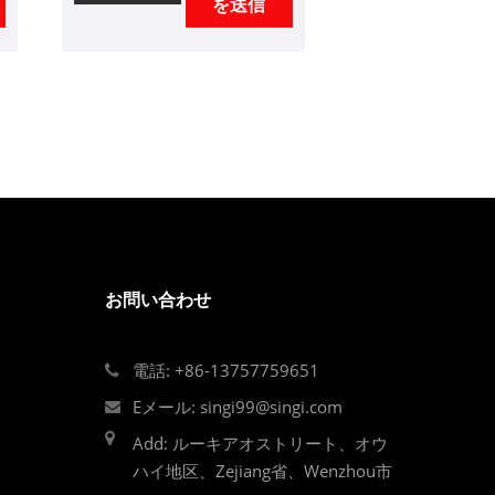
を送信
ーセールサービスとタイム
リーな配信を提供します。
TDGC2J、TSGC2、
TSGC2J、TDGC2単相電圧
レギュレーターは通常の冷
却自動カップリングモード
であり、産業（金属、化学
物質、機器、メートル、電
負
気工業などの系統産業など
に広く適用できます。電圧
調節、温度制御、照明調
お問い合わせ
整、電源制御などを調整す
る。
電話: +86-13757759651
Eメール: singi99@singi.com
Add: ルーキアオストリート、オウ
ハイ地区、Zejiang省、Wenzhou市