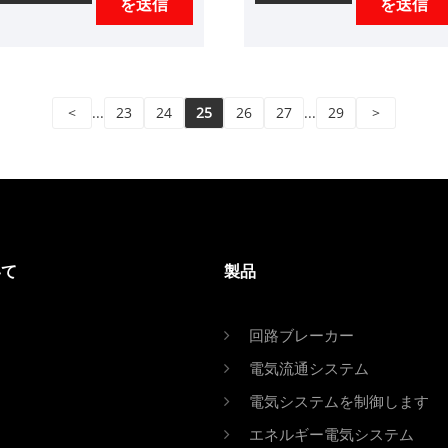
を送信
を送信
ターセールサービスとタイ
高のアフターセールサービ
ムリーな配達を提供しま
スとタイムリーな配信を提
す。市場の継続的な開発と
供します。DBWSBWパワ
ともに、当社は豊富な範囲
ー電圧安定剤は、コンタク
の防水電源トライプルーフ
ト調整可能な自動電圧補償
<
...
23
24
25
26
27
...
29
>
ライトパワーを調整可能
高電力調整パワーデバイス
で、防水性調光電源蒸気蒸
です。供給ネットワークか
気蒸気蒸気CCTチューニン
らの電圧が変化する場合、
グ可能、風力発電を備えた
または電流効果がDUETO
ソーラーストリートライト
荷の場合、出力電圧を自動
を持っています。
的に調整して、さまざまな
いて
製品
電動機器の通常の機能を確
保します。
回路ブレーカー
電気流通システム
電気システムを制御します
エネルギー電気システム