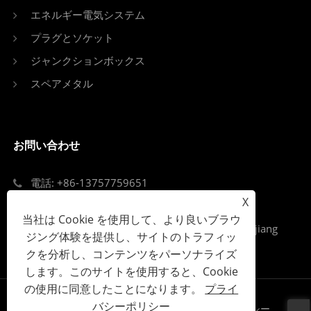
エネルギー電気システム
プラグとソケット
ジャンクションボックス
スペアメタル
お問い合わせ
電話: +86-13757759651
X
Eメール: singi99@singi.com
当社は Cookie を使用して、より良いブラウ
Add: ルーキアオストリート、オウハイ地区、Zejiang
ジング体験を提供し、サイトのトラフィッ
省、Wenzhou市
クを分析し、コンテンツをパーソナライズ
します。このサイトを使用すると、Cookie
の使用に同意したことになります。
プライ
バシーポリシー
Links
Sitemap
RSS
XML
プライバシーポリシー