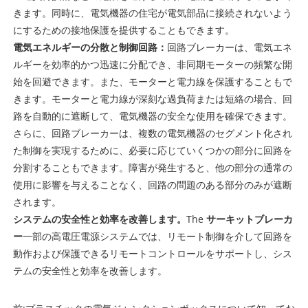
きます。同時に、電気機器の住宅が電気部品に接続されないよう
にするための接地保護を提供することもできます。 ‌
電気エネルギーの分散と制御回路：
回路ブレーカーは、電気エネ
ルギーを効率的かつ迅速に分配でき、非同期モーターの頻繁な開
始を回避できます。また、モーターと電力線を保護することもで
きます。モーターと電力線が深刻な過負荷または短絡の場合、回
路を自動的に遮断して、電気機器の安全な使用を確保できます。
さらに、回路ブレーカーは、複数の電気機器のセグメント化され
た制御を実現するために、必要に応じていくつかの部分に回路を
分割することもできます。障害が発生すると、他の部分の通常の
使用に影響を与えることなく、回路の問題のある部分のみが遮断
されます。
システムの安全性と効率を改善します。
The
サーキットブレーカ
ー
一部の高電圧電源システムでは、リモート制御を介して回路を
動作および保護できるリモートコントロールをサポートし、シス
テムの安全性と効率を改善します。