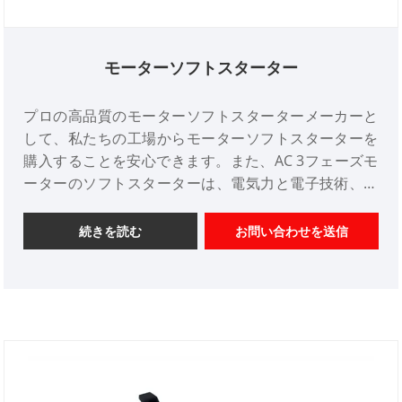
モーターソフトスターター
プロの高品質のモーターソフトスターターメーカーと
して、私たちの工場からモーターソフトスターターを
購入することを安心できます。また、AC 3フェーズモ
ーターのソフトスターターは、電気力と電子技術、コ
ンピューター技術、最新の制御理論を統合する新しい
スタートアップ機器です。従来のスターデルタスター
続きを読む
お問い合わせを送信
ター、セルフカップリング電圧ドロップスターター、
磁気制御電圧スターターを置き換えるのは、新世代製
品です。そのパフォーマンスは、現在市場で複数のク
ローズドループ制御テクノロジーを採用していないモ
ーターソフトスターター製品のほとんどと比類のない
ものです。