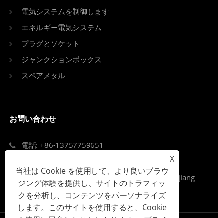
電気システムを制御します
エネルギー電気システム
プラグとソケット
ジャンクションボックス
スペアメタル
お問い合わせ
電話: +86-13757759651
X
Eメール: singi99@singi.com
当社は Cookie を使用して、より良いブラウ
Add: ルーキアオストリート、オウハイ地区、Zejiang
ジング体験を提供し、サイトのトラフィッ
省、Wenzhou市
クを分析し、コンテンツをパーソナライズ
します。このサイトを使用すると、Cookie