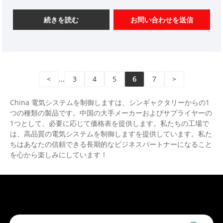
信を提供します。WCTDINレールマウントコンタクタ
ーは、メインコンタクトを使用して回路を開閉し、補
続きを読む
お問い合わせを送信
助コンタクトを閉じてコントロールループを実施しま
す。メインの接触には通常、通常は開かれた接触のみ
がありますが、補助接触には、通常開いた機能と通常
閉じた関数との2つのペアの接触があることがよくあり
<
...
3
4
5
6
7
>
ます。小規模なコンタクタは、メイン回路と組み合わ
せて中間リレーとしてよく使用されます。 AC接触器の
China 電気システムを制御しますは、シンギャクタリーからの1
接触は、良好な電気伝導率と高温アブレーション抵抗
つの種類の製品です。中国の大手メーカーおよびサプライヤーの
を備えた銀タングステン合金で作られています。
1つとして、必要に応じて価格表を提供します。私たちの工場で
は、高品質の電気システムを制御しますを提供しています。私た
ちはあなたの信頼できる長期的なビジネスパートナーになること
を心から楽しみにしています！