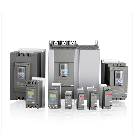
1998 "低電圧スイッチギアおよびコントロール多機能
電源（機器）パート2：装備（機器）"（同等）。図の
ように、コードと電気コードのIEC標準と国家標準。