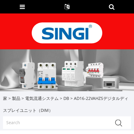
家
>
製品
>
電気流通システム
>
DB
> AD16-22VAHZSデジタルディ
スプレイユニット（DIM）