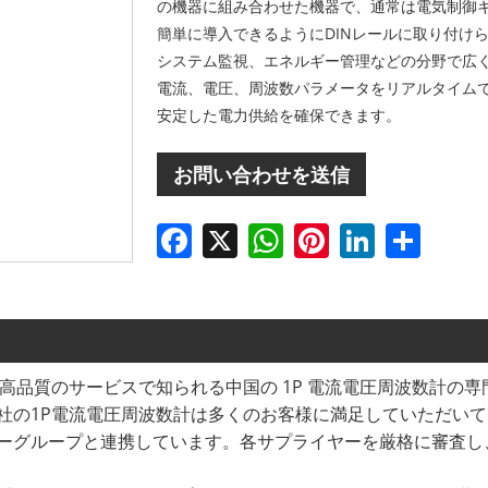
の機器に組み合わせた機器で、通常は電気制御
簡単に導入できるようにDINレールに取り付け
システム監視、エネルギー管理などの分野で広
電流、電圧、周波数パラメータをリアルタイム
安定した電力供給を確保できます。
お問い合わせを送信
Facebook
X
WhatsApp
Pinterest
LinkedIn
Share
CAL LLC は、高品質のサービスで知られる中国の 1P 電流電圧周
社の1P電流電圧周波数計は多くのお客様に満足していただい
ーグループと連携しています。各サプライヤーを厳格に審査し