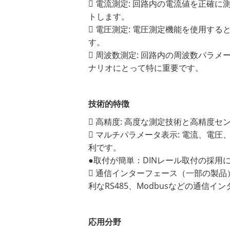
 電流測定: 回路内の電流値を正
トします。
 電圧測定: 電圧測定機能を使用
す。
 周波数測定: 回路内の周波数パラ
ナリオにとって特に重要です。
技術的特徴
 高精度: 高度な測定技術と高精度
 マルチパラメータ表示: 電流、電
利です。
●取付が簡単：DINレール取付の採
 通信インターフェース（一部の製
利なRS485、Modbusなどの通信
応用分野