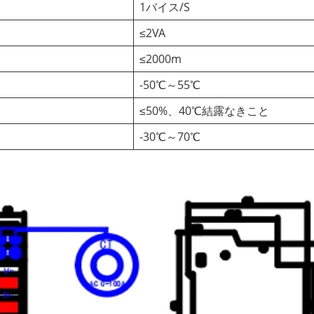
1バイス/S
≤2VA
≤2000m
-50℃～55℃
≤50%、40℃結露なきこと
-30℃～70℃